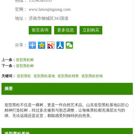
热线：
13296345555
官网：
www.laiwujingsong.com
地址：
济南市钢城区341国道
留言咨询
更多信息
立刻购买
分享：
上一条：
造型黑松树
下一条：
造型黑松树
关键词：
造型黑松
造型黑松基地
造型黑松销售
造型黑松价格
摘要
造型黑松不仅是一棵树，更是一件自然艺术品。山东造型黑松基地以匠心
精神打造松树，经过多次修剪与形态调整，让每株黑松都充满层次与韵
律。无论远观还是近赏，都能感受到独特的自然美。
造型黑松基地