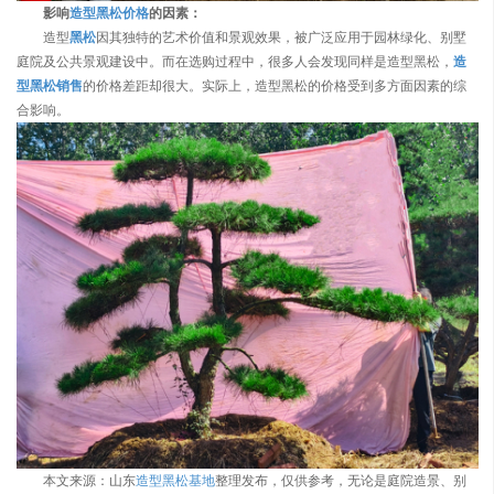
影响
造型黑松价格
的因素：
造型
黑松
因其独特的艺术价值和景观效果，被广泛应用于园林绿化、别墅
庭院及公共景观建设中。而在选购过程中，很多人会发现同样是造型黑松，
造
型黑松销售
的价格差距却很大。实际上，造型黑松的价格受到多方面因素的综
合影响。
本文来源：山东
造型黑松基地
整理发布，仅供参考，无论是庭院造景、别