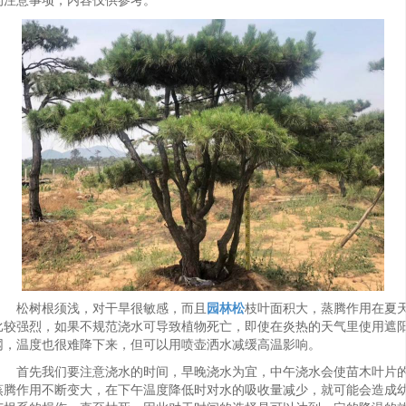
的注意事项，内容仅供参考。
松树根须浅，对干旱很敏感，而且
园林松
枝叶面积大，蒸腾作用在夏
比较强烈，如果不规范浇水可导致植物死亡，即使在炎热的天气里使用遮
网，温度也很难降下来，但可以用喷壶洒水减缓高温影响。
首先我们要注意浇水的时间，早晚浇水为宜，中午浇水会使苗木叶片
蒸腾作用不断变大，在下午温度降低时对水的吸收量减少，就可能会造成