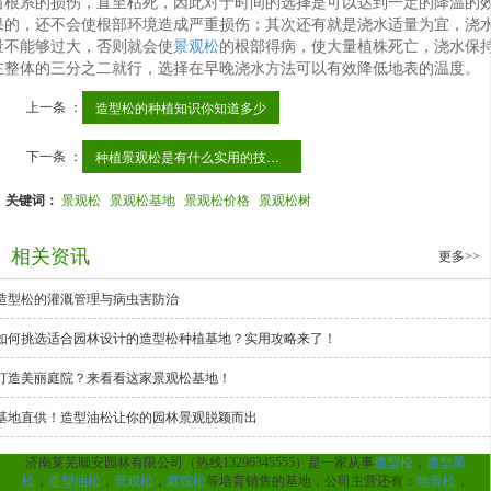
苗根系的损伤，直至枯死，因此对于时间的选择是可以达到一定的降温的
果的，还不会使根部环境造成严重损伤；其次还有就是浇水适量为宜，浇
量不能够过大，否则就会使
景观松
的根部得病，使大量植株死亡，浇水保
在整体的三分之二就行，选择在早晚浇水方法可以有效降低地表的温度。
上一条 ：
造型松的种植知识你知道多少
下一条 ：
种植景观松是有什么实用的技巧吗
关键词：
景观松
景观松基地
景观松价格
景观松树
相关资讯
更多>>
造型松的灌溉管理与病虫害防治
如何挑选适合园林设计的造型松种植基地？实用攻略来了！
打造美丽庭院？来看看这家景观松基地！
基地直供！造型油松让你的园林景观脱颖而出
济南莱芜顺安园林有限公司（热线13296345555）是一家从事
造型松
，
造型黑
松
，
造型油松
，
景观松
，
庭院松
等培育销售的基地，公司主营还有：
地景松
，