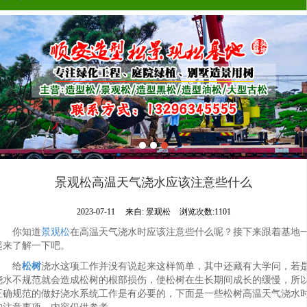
景观松高温天气浇水应该注意些什么
2023-07-11
来自:
景观松
浏览次数:1101
你知道
景观松
在高温天气浇水时应该注意些什么呢？接下来跟着基地
起来了解一下吧。
给
松树
浇水这项工作并没有说起来这样简单，其中还藏有大学问，若
浇水不规范就会造成松树的根部损伤，使松树在生长期间成长的缓慢，所
正确规范的做好浇水系统工作是有必要的，下面是一些松树高温天气浇水