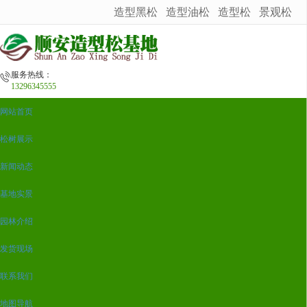
造型黑松
造型油松
造型松
景观松
很遗憾，因您的浏览器版本过低导致无法获得最佳浏览体验，推荐下载安装谷歌浏览器！
服务热线：
13296345555
网站首页
松树展示
新闻动态
基地实景
园林介绍
发货现场
联系我们
地图导航