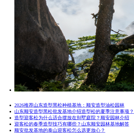
2026推荐山东造型黑松种植基地：顺安造型油松园林
山东顺安造型黑松批发基地介绍造型松的夏季注意事项？
造型迎客松为什么适合摆放在别墅庭院？顺安园林介绍
迎客松的春季造型技巧有哪些？山东顺安园林基地解答
顺安批发基地的泰山迎客松怎么选更放心？