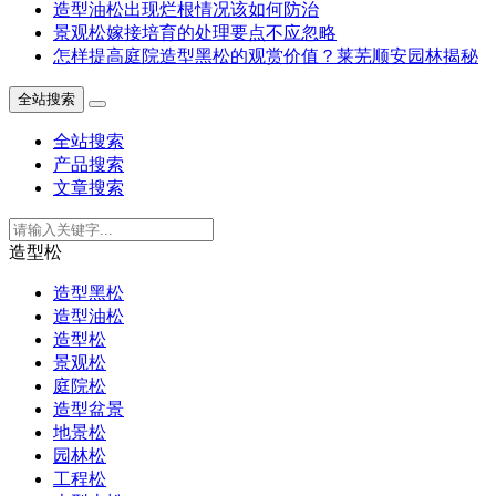
造型油松出现烂根情况该如何防治
景观松嫁接培育的处理要点不应忽略
怎样提高庭院造型黑松的观赏价值？莱芜顺安园林揭秘
全站搜索
全站搜索
产品搜索
文章搜索
造型松
造型黑松
造型油松
造型松
景观松
庭院松
造型盆景
地景松
园林松
工程松