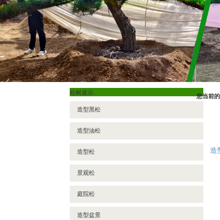
松树展示
您当前的
造型黑松
造型油松
造
造型松
景观松
庭院松
造型盆景