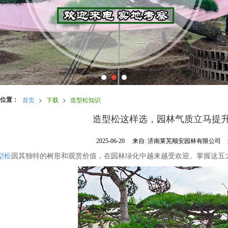
位置：
首页
>
下载
>
造型松知识
造型松这样选，园林气质立马提
2025-06-20
来自:
济南莱芜顺安园林有限公司
型松
因其独特的树形和观赏价值，在园林绿化中越来越受欢迎。掌握这五