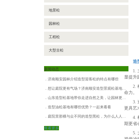
地景松
园林松
工程松
大型古松
造
新闻动态
1
显提升
济南顺安园林介绍造型迎客松的特点有哪些
2
想让庭院更有气场？济南顺安造型景观松基地给你答案
命力。
山东造型松基地带你走进自然之美，让园林更有韵味！
3
造型油松基地有哪些优势？一起来看看
更具艺
庭院里那棵与众不同的造型黑松，为什么人人都想拥有？
4
期更省
查看更多
5