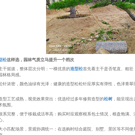
型松
这样选，园林气质立马提升一个档次
. 主干挺拔，整体层次分明：一棵优质的
造型松
首先看主干是否笔直、粗壮
园林格局感。
. 松针浓密，颜色油绿有光泽：健康的造型松松针应厚实有弹性，色泽青
. 造型工艺成熟，视觉效果突出：优选经过多年修剪造型的
松树
，能呈现出
术氛围。
. 根系完整，便于移栽成活率高：购买时应观察根系包土情况，根盘饱满
心。
. 大小匹配场景，景观协调统一：在选购时结合庭院、别墅、景区等不同