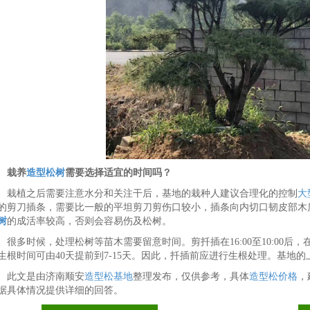
栽养
造型松树
需要选择适宜的时间吗？
栽植之后需要注意水分和关注干后，基地的栽种人建议合理化的控制
大
的剪刀插条，需要比一般的平坦剪刀剪伤口较小，插条向内切口韧皮部木
树
的成活率较高，否则会容易伤及松树。
很多时候，处理松树等苗木需要留意时间。剪扦插在16:00至10:00
生根时间可由40天提前到7-15天。因此，扦插前应进行生根处理。基地
此文是由济南顺安
造型松基地
整理发布，仅供参考，具体
造型松价格
，
据具体情况提供详细的回答。