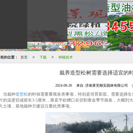
当前的位置：
首页
下载
种植技术
>
>
栽养造型松树需要选择适宜的
2024-08-28
来自:
济南莱芜顺安园林有限公司
当栽种
造型松
的时候需要重视各类事项，特别是培育新苗。需要选择生
片的温度切成留长3-5厘米，垂直平砍槽口在切割黄金季节插条，大概到
入土壤，基地栽种方建议注重此类事项。