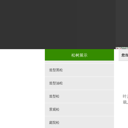
松树展示
您
造型黑松
造型油松
造型松
叶
栽
景观松
庭院松