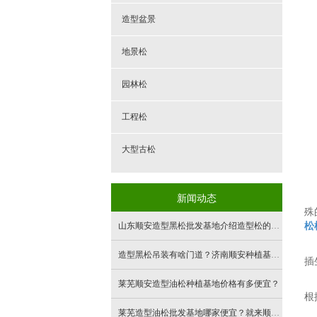
造型盆景
地景松
园林松
工程松
大型古松
新闻动态
殊
山东顺安造型黑松批发基地介绍造型松的夏季注意事项？
松
造型黑松吊装有啥门道？济南顺安种植基地给你讲清楚
插
莱芜顺安造型油松种植基地价格有多便宜？
根
莱芜造型油松批发基地哪家便宜？就来顺安园林