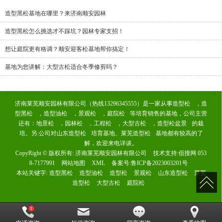
造型黑松基地在哪里？来济南顺安园林
造型黑松怎么挑选才不踩坑？园林专家支招！
想让庭院更有格调？顺安迎客松基地帮你搞定！
基地为您讲解：大型古松适合冬季修剪吗？
济南莱芜顺安园林有限公司（热线13296345555）是一家从事
造型松
，
造
型黑松
，
造型油松
，
景观松
，
庭院松
等培育销售的基地，公司主营
还有：
地景松
，
园林松
，
工程松
，
大型古松
，
造型松盆景
的栽
培。另:公司对
山东造型松
培育基地、
莱芜造型松
基地都有较高的了
解，欢迎来电详谈。
CopyRight © 版权所有:
济南莱芜顺安园林有限公司
技术支持:
佰搜网 053
8-7177991
网站地图
XML
备案号:
鲁ICP备2023003201号
本站关键字:
造型黑松
造型油松
造型松
景观松
山东造型松
莱芜
造型松
大型古松
庭院松