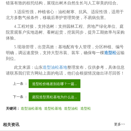
错落有致的枝托结构，展现出树木自然生长与人工审美的结合。
3.适应性强，种植省心：油松耐寒、抗风、适应性强，适用于
北方多数气候条件，移栽后养护管理简便，不易病虫害。
4.工程对接，支持选树：支持园林工程、房地产绿化单位、庭
院景观客户实地选树、看树起货，挖装同步，提升工期效率与采购
体验。
5.现场管理，出货高效：基地配有专人管理，分区种植、编号
明确，调运速度快，支持大型吊装、装车，确保每一棵
造型松
运输
到位。
此文来源：山东
造型油松基地
整理发布，仅供参考，具体信息
请联系我们官方网站上面的电话，他们会根据情况做出详尽回答！
上一条 ：
造型松价格差别在哪？一篇...
下一条 ：
庭院造型黑松基地为什么这...
关键词：
造型油松基地
造型松基地
造型油松
造型松
更多>>
相关资讯