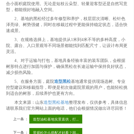
合小面积庭院使用。无论是短枝云朵型、轻量迎客型还是自然写意
型，都能很好地融入空间。
2、基地的黑松经过多年修型和养护，枝层层次清晰、松针色
泽亮绿、树势强健，同时在移栽过程中更能保持稳定状态，适合快
速成景。
3、在规格选择上，基地提供从1米到4米不等的多种高度，小
院、露台、入口景观等不同场景都能找到匹配尺寸，让设计布局更
灵活。
4、对于运输与打包，基地具备经验丰富的装车团队，会根据
树形特点进行加固与保护，确保黑松在长途运输中保持良好状态，
减少损伤风险。
5、在服务方面，庭院
造型黑松
基地通常提供现场选树、专业
控型建议和移栽指导，即便是初次做庭院景观的用户，也能轻松挑
到适合的树形，后续养护也更有方向。
本文来源：山东
造型黑松基地
整理发布，仅供参考，具体信息
请联系我们官方网站上面的电话，他们会根据情况做出详尽回答！
上一条 ：
造型油松基地实景直供，打...
下一条 ：
景观松怎么搭配才好看？园...