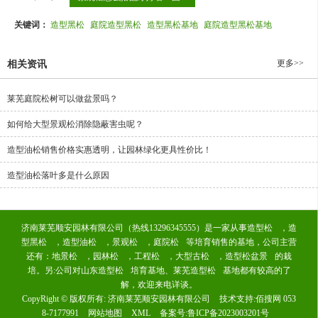
关键词：
造型黑松
庭院造型黑松
造型黑松基地
庭院造型黑松基地
更多>>
相关资讯
莱芜庭院松树可以做盆景吗？
如何给大型景观松消除隐蔽害虫呢？
造型油松销售价格实惠透明，让园林绿化更具性价比！
造型油松落叶多是什么原因
济南莱芜顺安园林有限公司（热线13296345555）是一家从事
造型松
，
造
型黑松
，
造型油松
，
景观松
，
庭院松
等培育销售的基地，公司主营
还有：
地景松
，
园林松
，
工程松
，
大型古松
，
造型松盆景
的栽
培。另:公司对
山东造型松
培育基地、
莱芜造型松
基地都有较高的了
解，欢迎来电详谈。
CopyRight © 版权所有:
济南莱芜顺安园林有限公司
技术支持:
佰搜网 053
8-7177991
网站地图
XML
备案号:
鲁ICP备2023003201号