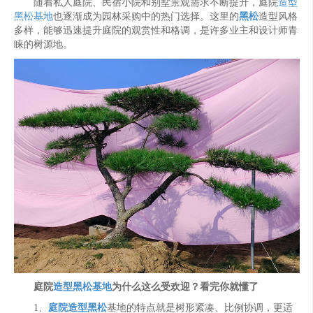
随着私人庭院、民宿小院和别墅景观需求不断提升，庭院
造型
黑松基地
也逐渐成为园林采购中的热门选择。这里的
黑松
造型风格
多样，能够迅速提升庭院的观赏性和格调，是许多业主和设计师青
睐的树源地。
庭院
造型黑松基地
为什么这么受欢迎？看完你就懂了
1、
庭院造型黑松
基地的特点就是树形紧凑、比例协调，更适