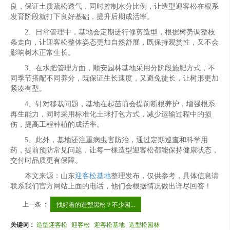
良，保证土质疏松透气，同时控制水分比例，让造型迎客松在根系
发育阶段就打下良好基础，提升后期成活率。
2、日常管理中，基地会定期进行修剪造型，根据树势调整枝
条走向，让迎客松整体姿态更加自然舒展，既保持观赏性，又不会
影响树木正常生长。
3、在水肥管理方面，顺安园林基地采用分阶段施肥方式，不
同季节搭配不同养分，既保证生长速度，又避免徒长，让树形更加
紧凑有型。
4、针对移栽问题，基地在起苗前会提前断根养护，增强根系
再生能力，同时采用标准化土球打包方式，减少运输过程中的损
伤，提高工程种植的成活率。
5、此外，基地还注重病虫害防治，通过定期巡查和科学用
药，提前预防常见问题，让每一棵造型迎客松都能保持健康状态，
交付时品质更有保障。
本文来源：山东
迎客松基地
整理发布，仅供参考，具体信息请
联系我们官方网站上面的电话，他们会根据情况做出详尽回答！
上一条 ：
找好看的造型黑松？不少园...
关键词：
造型迎客松
迎客松
迎客松基地
造型松园林