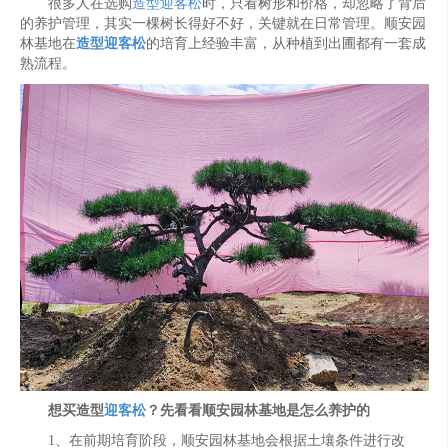
很多人在选购
造型迎客松
时，只看树形和价格，却忽略了背后
的养护管理，其实一棵树长得好不好，关键就在日常管理。顺安园
林基地在
造型迎客松
的培育上经验丰富，从种植到出圃都有一套成
熟流程。
想买造型
迎客松
？先看看顺安园林基地是怎么养护的
1、在前期培育阶段，顺安园林基地会根据土壤条件进行改