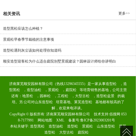
更多>>
相关资讯
造型黑松应该怎么种植？
景观松早春季节栽植的注意事项
造型松遇到灰尘该如何处理你知道吗
顺安造型迎客松为什么适合庭院别墅景观建设？园林设计师给你讲明白
济南莱芜顺安园林有限公司（热线13296345555）是一家从事
造型松
，
造
型黑松
，
造型油松
，
景观松
，
庭院松
等培育销售的基地，公司主营
还有：
地景松
，
园林松
，
工程松
，
大型古松
，
造型松盆景
的栽
培。另:公司对
山东造型松
培育基地、
莱芜造型松
基地都有较高的了
解，欢迎来电详谈。
CopyRight © 版权所有:
济南莱芜顺安园林有限公司
技术支持:
佰搜网 053
8-7177991
网站地图
XML
备案号:
鲁ICP备2023003201号
本站关键字:
造型黑松
造型油松
造型松
景观松
山东造型松
莱芜
造型松
大型古松
庭院松