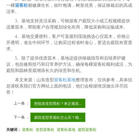
一棵
迎客松
都健康生长，枝叶饱满，树形优美，保证移栽后的高成
活率。
3、基地支持灵活采购，可根据客户庭院大小或工程规模提供
适量苗木，帮助客户合理规划绿化布局，降低采购和运输成本。
4、基地交通便利，客户可直接到现场挑选心仪苗木，价格公
开透明，省去中间环节，让购买过程省时省心，更适合庭院布置需
求。
5、除了提供优质苗木，基地还提供移栽指导和后续养护建
议，包括修剪技巧和日常养护方法，确保每棵迎客松顺利成活，为
庭院和园林景观增添长久的绿意和生机。
本文来源：山东造型
迎客松基地
整理发布，仅供参考，具体信
息请联系我们官方网站上面的电话，他们会根据情况做出详尽回
答！
上一条 ：
想批发造型黑松？来正规造...
下一条 ：
庭院造型景观松怎么买？顺...
关键词：
迎客松
造型迎客松
迎客松基地
庭院迎客松