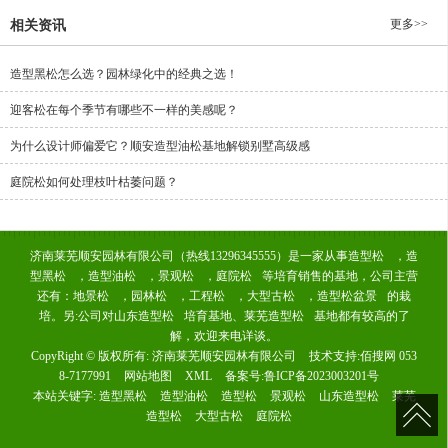
更多>>
相关资讯
造型黑松怎么选？园林绿化中的经典之选！
迎客松在每个季节有哪些不一样的美感呢？
为什么设计师偏爱它？顺安造型油松基地解锁别墅高级感
庭院松如何处理枝叶枯萎问题？
济南莱芜顺安园林有限公司（热线13296345555）是一家从事
造型松
，
造
型黑松
，
造型油松
，
景观松
，
庭院松
等培育销售的基地，公司主营
还有：
地景松
，
园林松
，
工程松
，
大型古松
，
造型松盆景
的栽
培。另:公司对
山东造型松
培育基地、
莱芜造型松
基地都有较高的了
解，欢迎来电详谈。
CopyRight © 版权所有:
济南莱芜顺安园林有限公司
技术支持:
佰搜网 053
8-7177991
网站地图
XML
备案号:
鲁ICP备2023003201号
本站关键字:
造型黑松
造型油松
造型松
景观松
山东造型松
莱芜
造型松
大型古松
庭院松