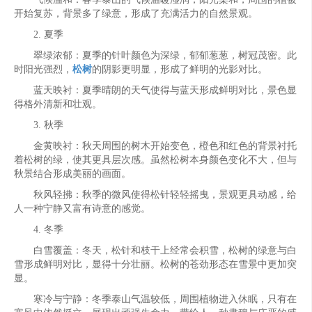
开始复苏，背景多了绿意，形成了充满活力的自然景观。
2. 夏季
翠绿浓郁：夏季的针叶颜色为深绿，郁郁葱葱，树冠茂密。此
时阳光强烈，
松树
的阴影更明显，形成了鲜明的光影对比。
蓝天映衬：夏季晴朗的天气使得与蓝天形成鲜明对比，景色显
得格外清新和壮观。
3. 秋季
金黄映衬：秋天周围的树木开始变色，橙色和红色的背景衬托
着松树的绿，使其更具层次感。虽然松树本身颜色变化不大，但与
秋景结合形成美丽的画面。
秋风轻拂：秋季的微风使得松针轻轻摇曳，景观更具动感，给
人一种宁静又富有诗意的感觉。
4. 冬季
白雪覆盖：冬天，松针和枝干上经常会积雪，松树的绿意与白
雪形成鲜明对比，显得十分壮丽。松树的苍劲形态在雪景中更加突
显。
寒冷与宁静：冬季泰山气温较低，周围植物进入休眠，只有在