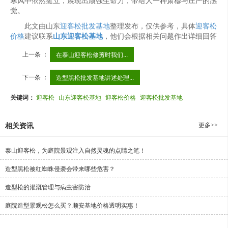
寒风中依然挺立，展现出顽强生命力，带给人一种肃穆与庄严的感
觉。
此文由山东
迎客松批发基地
整理发布，仅供参考，具体
迎客松
价格
建议联系
山东迎客松基地
，他们会根据相关问题作出详细回答
上一条 ：
​在泰山迎客松修剪时我们...
下一条 ：
造型黑松批发基地讲述处理...
关键词：
迎客松
山东迎客松基地
迎客松价格
迎客松批发基地
更多>>
相关资讯
泰山迎客松，为庭院景观注入自然灵魂的点睛之笔！
造型黑松被红蜘蛛侵袭会带来哪些危害？
造型松的灌溉管理与病虫害防治
庭院造型景观松怎么买？顺安基地价格透明实惠！