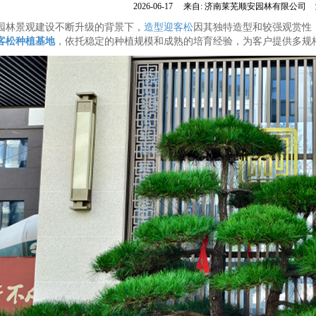
2026-06-17
来自:
济南莱芜顺安园林有限公司
园林景观建设不断升级的背景下，
造型迎客松
因其独特造型和较强观赏性，
客松种植基地
，依托稳定的种植规模和成熟的培育经验，为客户提供多规