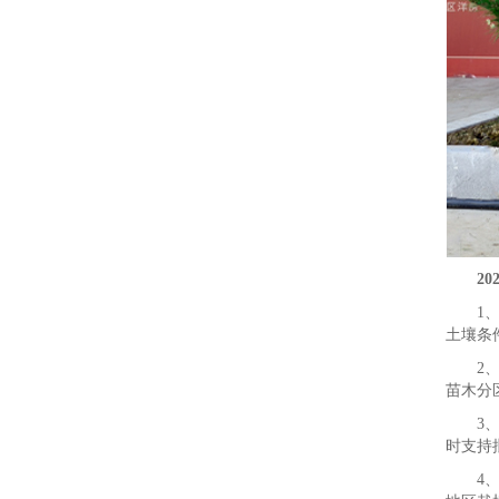
2
1
土壤条
2
苗木分
3
时支持
4