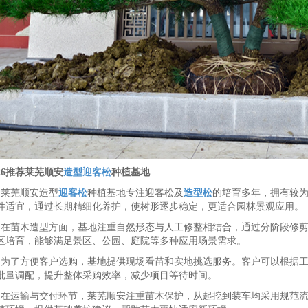
026推荐莱芜顺安
造型迎客松
种植基地
、莱芜顺安造型
迎客松
种植基地专注迎客松及
造型松
的培育多年，拥有较
件适宜，通过长期精细化养护，使树形逐步稳定，更适合园林景观应用。
、在苗木造型方面，基地注重自然形态与人工修整相结合，通过分阶段修
区培育，能够满足景区、公园、庭院等多种应用场景需求。
、为了方便客户选购，基地提供现场看苗和实地挑选服务。客户可以根据
批量调配，提升整体采购效率，减少项目等待时间。
、在运输与交付环节，莱芜顺安注重苗木保护，从起挖到装车均采用规范