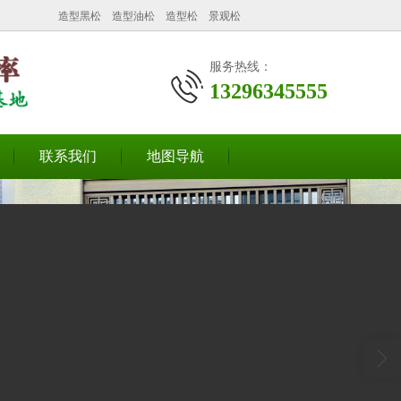
造型黑松
造型油松
造型松
景观松
服务热线：
13296345555
联系我们
地图导航