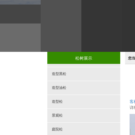
松树展示
您
造型黑松
造型油松
造型松
客
详
景观松
庭院松