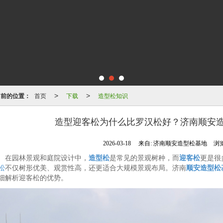
当前的位置：
首页
下载
造型松知识
>
>
造型迎客松为什么比罗汉松好？济南顺安
2026-03-18
来自:
济南顺安造型松基地
浏览
在园林景观和庭院设计中，
造型松
是常见的景观树种，而
迎客松
更是很
松
不仅树形优美、观赏性高，还更适合大规模景观布局。济南
顺安造型松
细解析迎客松的优势。