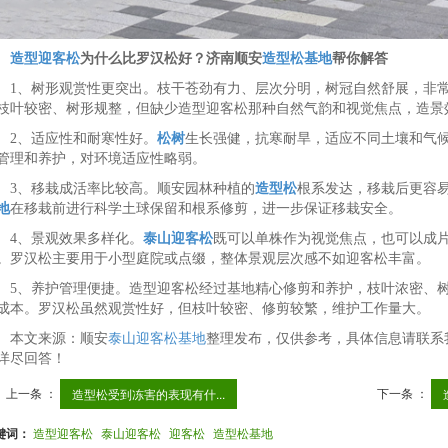
造型迎客松
为什么比罗汉松好？济南顺安
造型松基地
帮你解答
1、树形观赏性更突出。枝干苍劲有力、层次分明，树冠自然舒展，非
枝叶较密、树形规整，但缺少造型迎客松那种自然气韵和视觉焦点，造景
2、适应性和耐寒性好。
松树
生长强健，抗寒耐旱，适应不同土壤和气
管理和养护，对环境适应性略弱。
3、移栽成活率比较高。顺安园林种植的
造型松
根系发达，移栽后更容
地
在移栽前进行科学土球保留和根系修剪，进一步保证移栽安全。
4、景观效果多样化。
泰山迎客松
既可以单株作为视觉焦点，也可以成
。罗汉松主要用于小型庭院或点缀，整体景观层次感不如迎客松丰富。
5、养护管理便捷。造型迎客松经过基地精心修剪和养护，枝叶浓密、
成本。罗汉松虽然观赏性好，但枝叶较密、修剪较繁，维护工作量大。
本文来源：顺安
泰山迎客松基地
整理发布，仅供参考，具体信息请联系
详尽回答！
上一条 ：
下一条 ：
造型松受到冻害的表现有什...
键词：
造型迎客松
泰山迎客松
迎客松
造型松基地