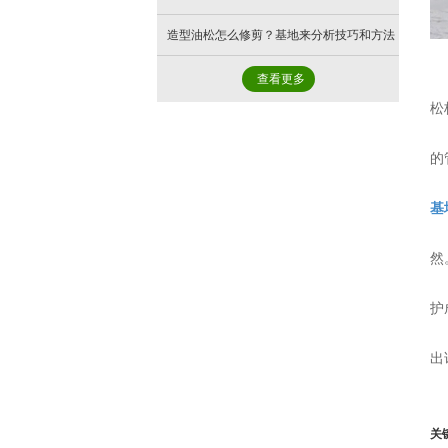
造型油松怎么修剪？基地来分析技巧和方法
查看更多
松
的
基
然
护
出
关