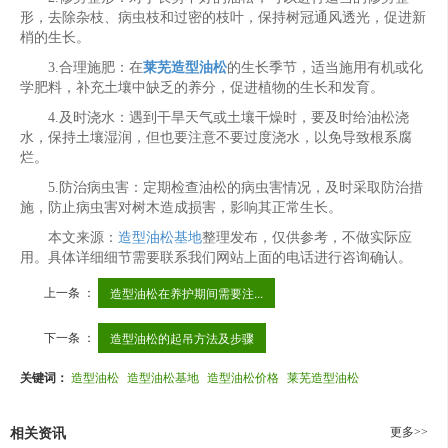
形，去除杂枝、病虫枝和过密的枝叶，保持树冠通风透光，促进新
梢的生长。
3.合理施肥：在
莱芜造型油松
的生长季节，适当施用有机或化
学肥料，补充土壤中缺乏的养分，促进植物的生长和发育。
4.及时浇水：遇到干旱天气或土壤干燥时，要及时给油松浇
水，保持土壤湿润，但也要注意不要过度浇水，以免导致根系腐
烂。
5.防治病虫害：定期检查油松的病虫害情况，及时采取防治措
施，防止病虫害对树木造成损害，影响其正常生长。
本文来源：
造型油松基地
整理发布，仅供参考，不做实际应
用。具体详细细节需要联系我们网站上面的电话进行咨询确认。
上一条 ：
造型油松在养护期间需要注...
下一条 ：
造型油松的起吊方法及步骤
关键词：
造型油松
造型油松基地
造型油松价格
莱芜造型油松
更多>>
相关资讯