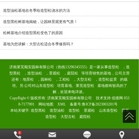
造型油松基地在冬季给造型松浇水的方法
造型黑松树基地揭秘，让园林景观更有气质！
松树基地介绍造型黑松变色了的原因
基地为您讲解：大型古松适合冬季修剪吗？
济南莱芜顺安园林有限公司（热线13296345555）是一家从事
造型松
，
造
型黑松
，
造型油松
，
景观松
，
庭院松
等培育销售的基地，公司主营
还有：
地景松
，
园林松
，
工程松
，
大型古松
，
造型松盆景
的栽
培。另:公司对
山东造型松
培育基地、
莱芜造型松
基地都有较高的了
解，欢迎来电详谈。
CopyRight © 版权所有:
济南莱芜顺安园林有限公司
技术支持:
佰搜网 053
8-7177991
网站地图
XML
备案号:
鲁ICP备2023003201号
本站关键字:
造型黑松
造型油松
造型松
景观松
山东造型松
莱芜
造型松
大型古松
庭院松