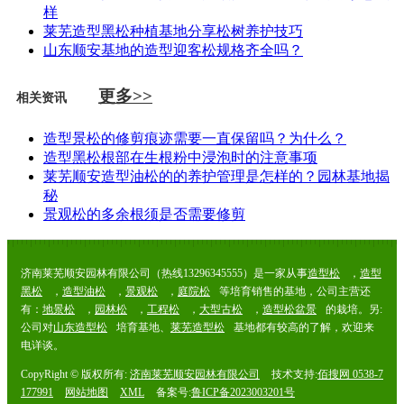
样
莱芜造型黑松种植基地分享松树养护技巧
山东顺安基地的造型迎客松规格齐全吗？
更多>>
相关资讯
造型景松的修剪痕迹需要一直保留吗？为什么？
造型黑松根部在生根粉中浸泡时的注意事项
莱芜顺安造型油松的的养护管理是怎样的？园林基地揭
秘
景观松的多余根须是否需要修剪
济南莱芜顺安园林有限公司（热线13296345555）是一家从事
造型松
，
造型
黑松
，
造型油松
，
景观松
，
庭院松
等培育销售的基地，公司主营还
有：
地景松
，
园林松
，
工程松
，
大型古松
，
造型松盆景
的栽培。另:
公司对
山东造型松
培育基地、
莱芜造型松
基地都有较高的了解，欢迎来
电详谈。
CopyRight © 版权所有:
济南莱芜顺安园林有限公司
技术支持:
佰搜网 0538-7
177991
网站地图
XML
备案号:
鲁ICP备2023003201号