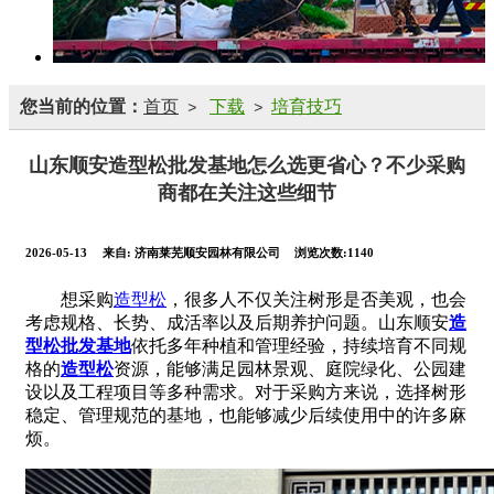
您当前的位置：
首页
下载
培育技巧
>
>
山东顺安造型松批发基地怎么选更省心？不少采购
商都在关注这些细节
2026-05-13
来自:
济南莱芜顺安园林有限公司
浏览次数:1140
想采购
造型松
，很多人不仅关注树形是否美观，也会
考虑规格、长势、成活率以及后期养护问题。山东顺安
造
型松批发基地
依托多年种植和管理经验，持续培育不同规
格的
造型松
资源，能够满足园林景观、庭院绿化、公园建
设以及工程项目等多种需求。对于采购方来说，选择树形
稳定、管理规范的基地，也能够减少后续使用中的许多麻
烦。