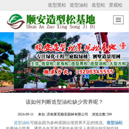
造型黑松
造型油松
造型松
景观松
很遗憾，因您的浏览器版本过低导致无法获得最佳浏览体验，推荐下载安装谷歌浏览器！
该如何判断造型油松缺少营养呢？
2024-09-11
来自:
济南莱芜顺安园林有限公司
浏览次数:599
造型油松
可能会因为多种原因出现营养不足的情况。
造型油松
如果缺少营养，通常会在其形态和生长状况上表现出特定的症状。