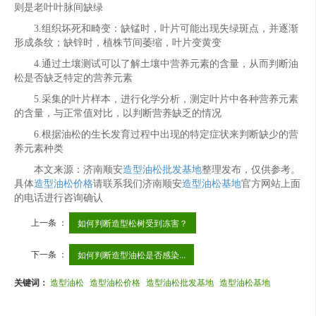
则是老叶叶脉间缺绿
3.组织坏死和畸变：缺锰时，叶片可能出现失绿斑点，并逐渐
形成条纹；缺锌时，植株节间萎缩，叶片变黄变
4.通过土壤测试可以了解土壤中营养元素的含量，从而判断油
松是否缺乏特定的营养元素
5.采集的叶片样本，进行化学分析，测定叶片中各种营养元素
的含量，与正常值对比，以判断营养缺乏的情况
6.根据油松的生长发育过程中出现的特定症状来判断缺少的营
养元素种类
本文来源：济南顺安
造型油松批发基地
整理发布，仅供参考。
具体
造型油松价格
请联系我们济南顺安
造型油松基地
官方网站上面
的电话进行咨询确认
上一条 ：
如何判断造型松树受到冻害？
下一条 ：
如何判断造型油松是否感染...
关键词：
造型油松
造型油松价格
造型油松批发基地
造型油松基地