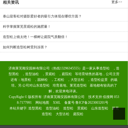
更多>>
相关资讯
泰山迎客松对摄影爱好者的吸引力体现在哪些方面？
科学掌握莱芜景观松的施肥量！
造型松上镜太绝！一棵树让庭院气质翻倍！
如何判断造型松树受到冻害？
济南莱芜顺安园林有限公司（热线13296345555）是一家从事
造型松
，
造
型黑松
，
造型油松
，
景观松
，
庭院松
等培育销售的基地，公司主营
还有：
地景松
，
园林松
，
工程松
，
大型古松
，
造型松盆景
的栽
培。另:公司对
山东造型松
培育基地、
莱芜造型松
基地都有较高的了
解，欢迎来电详谈。
CopyRight © 版权所有:
济南莱芜顺安园林有限公司
技术支持:
佰搜网 053
8-7177991
网站地图
XML
备案号:
鲁ICP备2023003201号
本站关键字:
造型黑松
造型油松
造型松
景观松
山东造型松
莱芜
造型松
大型古松
庭院松