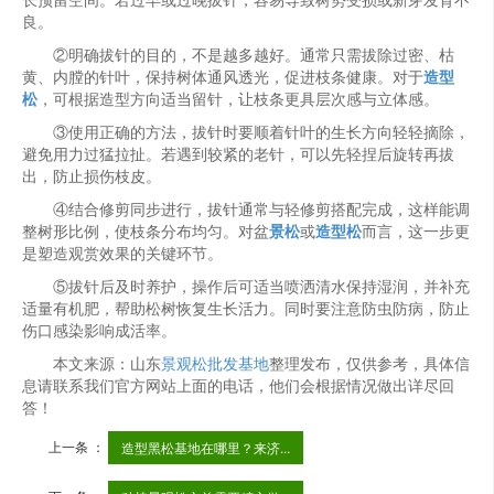
长预留空间。若过早或过晚拔针，容易导致树势受损或新芽发育不
良。
②明确拔针的目的，不是越多越好。通常只需拔除过密、枯
黄、内膛的针叶，保持树体通风透光，促进枝条健康。对于
造型
松
，可根据造型方向适当留针，让枝条更具层次感与立体感。
③使用正确的方法，拔针时要顺着针叶的生长方向轻轻摘除，
避免用力过猛拉扯。若遇到较紧的老针，可以先轻捏后旋转再拔
出，防止损伤枝皮。
④结合修剪同步进行，拔针通常与轻修剪搭配完成，这样能调
整树形比例，使枝条分布均匀。对盆
景松
或
造型松
而言，这一步更
是塑造观赏效果的关键环节。
⑤拔针后及时养护，操作后可适当喷洒清水保持湿润，并补充
适量有机肥，帮助松树恢复生长活力。同时要注意防虫防病，防止
伤口感染影响成活率。
本文来源：山东
景观松批发基地
整理发布，仅供参考，具体信
息请联系我们官方网站上面的电话，他们会根据情况做出详尽回
答！
上一条 ：
造型黑松基地在哪里？来济...