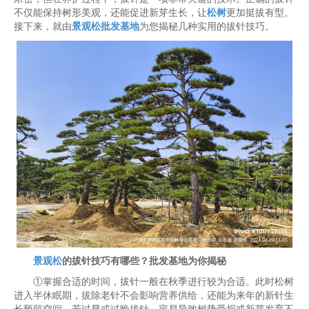
不仅能保持树形美观，还能促进新芽生长，让
松树
更加挺拔有型。
接下来，就由
景观松批发基地
为您揭秘几种实用的拔针技巧。
景观松
的拔针技巧有哪些？批发基地为你揭秘
①掌握合适的时间，拔针一般在秋季进行较为合适。此时松树
进入半休眠期，拔除老针不会影响营养供给，还能为来年的新针生