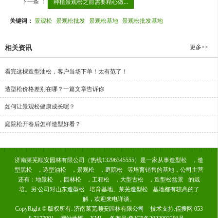
下一条 ：
种植景观松之前需要精心做...
关键词：
景观松
景观松批发
景观松基地
景观松批发基地
更多>>
相关资讯
看完这棵造型油松，客户当场下单！太有范了！
造型松价格差别在哪？一篇文章告诉你
如何让景观松健康成长呢？
庭院松开春后怎样造型好看？
济南莱芜顺安园林有限公司（热线13296345555）是一家从事
造型松
，
造
型黑松
，
造型油松
，
景观松
，
庭院松
等培育销售的基地，公司主营
还有：
地景松
，
园林松
，
工程松
，
大型古松
，
造型松盆景
的栽
培。另:公司对
山东造型松
培育基地、
莱芜造型松
基地都有较高的了
解，欢迎来电详谈。
CopyRight © 版权所有:
济南莱芜顺安园林有限公司
技术支持:
佰搜网 053