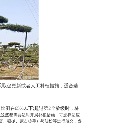
采取促更新或者人工补植措施，适合选
的比例在
65%以下;超过第2个龄级时，林
上这些都需要适时开展补植措施，可选择适应
杏、糖槭、蒙古栎等）与
油松
等进行混交，要