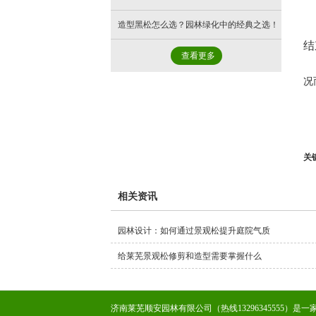
造型黑松怎么选？园林绿化中的经典之选！
结
查看更多
况
关
相关资讯
园林设计：如何通过景观松提升庭院气质
给莱芜景观松修剪和造型需要掌握什么
济南莱芜顺安园林有限公司（热线13296345555）是一