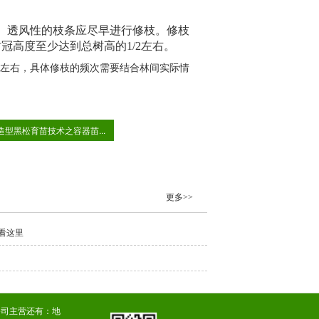
、透风性的枝条应尽早进行修枝。修枝
树冠高度至少达到总树高的
1/2左右。
3左右，具体修枝的频次需要结合林间实际情
造型黑松育苗技术之容器苗...
更多>>
看这里
公司主营还有：
地