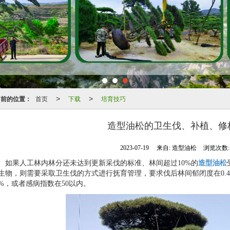
当前的位置：
首页
下载
培育技巧
>
>
造型油松的卫生伐、补植、修
2023-07-19
来自:
造型油松
浏览次数:1
如果人工林内林分还未达到更新采伐的标准、林间超过10%的
造型油松
生物，则需要采取卫生伐的方式进行抚育管理，要求伐后林间郁闭度在0.
0%，或者感病指数在50以内。