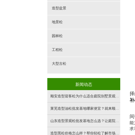
造型盆景
地景松
园林松
工程松
大型古松
新闻动态
择
顺安造型迎客松为什么适合庭院别墅景观建设？园林设计师给你讲明白
补
莱芜造型油松批发基地哪家便宜？就来顺安园林
间
山东造型景观松批发基地怎么选？让庭院瞬间有气场
能
求
造型黑松价格怎么样？帮你轻松了解市场行情