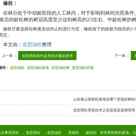
修枝：
在林分处于中幼龄阶段的
人工林内，对于影响到林间光照条件
束后幼龄
松树
的树冠高度至少达到树高的
2/3左右、中龄
松树
的
修枝尽量选择在树液流动停止时进行为宜，修枝留下的枝桩为枝径的1/
而定。
本文由：
造型油松
整理
上一条 ：
下一条 ：
造型黑松制作盆景的步骤及要求
键词：
造型油松
造型油松基地
造型油松树
造型油松价格
山东泰山迎客松基地在哪？想选好树的
造型黑松育苗技术之容器苗及苗期管理
家从事
造型松
，
造型黑松
，
造型油松
，
景观松
，
庭院松
等培育销售的基地，