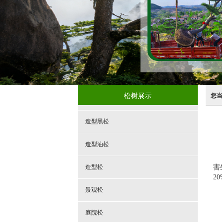
松树展示
您
造型黑松
造型油松
造型松
害
2
景观松
庭院松