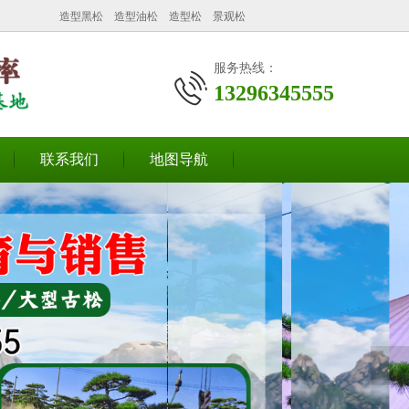
造型黑松
造型油松
造型松
景观松
服务热线：
13296345555
联系我们
地图导航